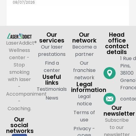
08/07/2026
Our
Our
Head
services
network
office
LaserAddict®
contact
Our laser
Become a
Wellness
details
prestations
partner
center -
1 Rue 
Find a
Our
Stop
Pins,
center
franchise
smoking
38100
Useful
network
with laser
Grenob
links
Legal
-
Franc
Testimonials
information
Accompaniment
Legal
News
contac
-
notice
Our
Coaching.
Terms of
newsletter
Our
use
Subscribe
social
to our
Privacy -
networks
newsletter
GDPR