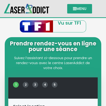
MENU
Vu sur TF1
Prendre rendez-vous en ligne
pour une séance
Suivez l’assistant ci-dessous pour prendre un
rendez-vous avec le centre LaserAddict de
votre choix.
1
2
3
4
5