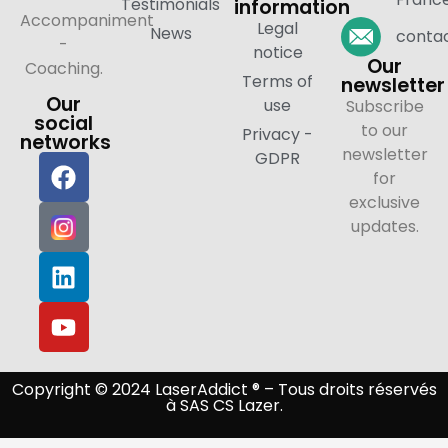
Testimonials
information
Accompaniment
Legal
News
contac
-
notice
Our
Coaching.
Terms of
newsletter
Our
use
Subscribe
social
to our
Privacy -
networks
newsletter
GDPR
for
exclusive
updates.
Copyright © 2024 LaserAddict ® – Tous droits réservés
à SAS CS Lazer.