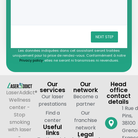
NEXT STEP
Les données indiquées dans cet assistant seront traitées
uniquement pour la prise de rendez-vous. Conformément à notre
Privacy policy
, elles ne seront ni transmises ni revendues.
Our
Our
Head
services
network
office
LaserAddict®
contact
Our laser
Become a
Wellness
details
prestations
partner
center -
1 Rue 
Find a
Our
Stop
Pins,
center
franchise
smoking
38100
Useful
network
with laser
Grenob
links
Legal
-
Franc