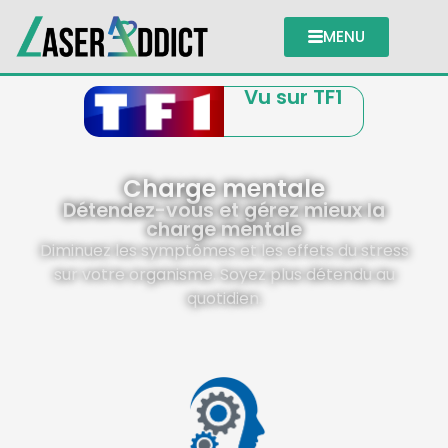
MENU
Vu sur TF1
Charge mentale
Détendez-vous et gérez mieux la
charge mentale
Diminuez les symptômes et les effets du stress
sur votre organisme. Soyez plus détendu au
quotidien.