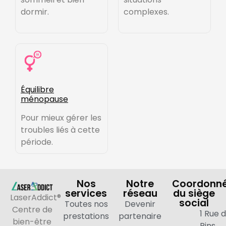
dormir.
complexes.
Équilibre
ménopause
Pour mieux gérer les
troubles liés à cette
période.
Nos
Notre
Coordonn
services
réseau
du siège
LaserAddict®
social
Toutes nos
Devenir
Centre de
1 Rue 
prestations
partenaire
bien-être
Pins,