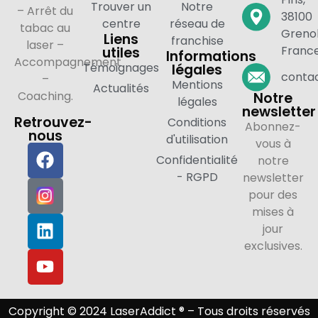
Trouver un
Notre
– Arrêt du
38100
centre
réseau de
tabac au
Grenob
Liens
franchise
laser –
Franc
utiles
Informations
Accompagnement
Témoignages
légales
contac
–
Mentions
Actualités
Coaching.
Notre
légales
newsletter
Retrouvez-
Conditions
Abonnez-
nous
d'utilisation
vous à
Confidentialité
notre
- RGPD
newsletter
pour des
mises à
jour
exclusives.
Copyright © 2024 LaserAddict ® – Tous droits réservés