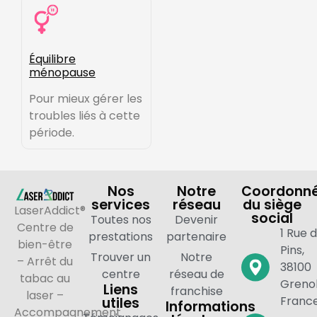
Équilibre
ménopause
Pour mieux gérer les
troubles liés à cette
période.
Nos
Notre
Coordonn
services
réseau
du siège
LaserAddict®
social
Toutes nos
Devenir
Centre de
1 Rue 
prestations
partenaire
bien-être
Pins,
Trouver un
Notre
– Arrêt du
38100
centre
réseau de
tabac au
Grenob
Liens
franchise
laser –
Franc
utiles
Informations
Accompagnement