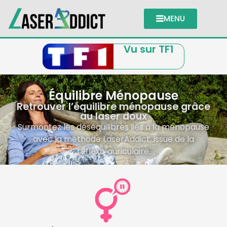
MENU
Vu sur TF1
Équilibre Ménopause
Retrouver l’équilibre ménopause grâce
au laser doux
Surmontez les déséquilibres liés à la ménopause
avec la méthode LaserAddict, issue de la
réflexo‑auriculaire.