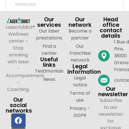
08/05/2023
Our
Our
Head
services
network
office
LaserAddict®
contact
Our laser
Become a
Wellness
details
prestations
partner
center -
1 Rue 
Find a
Our
Stop
Pins,
center
franchise
smoking
38100
Useful
network
with laser
Grenob
links
Legal
-
Franc
Testimonials
information
Accompaniment
Legal
News
contac
-
notice
Our
Coaching.
Terms of
newsletter
Our
use
Subscribe
social
to our
Privacy -
networks
newsletter
GDPR
for
exclusive