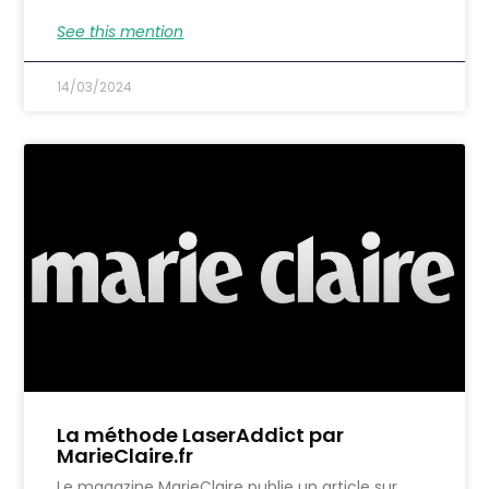
See this mention
14/03/2024
La méthode LaserAddict par
MarieClaire.fr
Le magazine MarieClaire publie un article sur