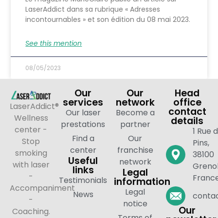
LaserAddict dans sa rubrique « Adresses
incontournables » et son édition du 08 mai 2023.
See this mention
08/05/2023
Our
Our
Head
services
network
office
LaserAddict®
contact
Our laser
Become a
Wellness
details
prestations
partner
center -
1 Rue 
Find a
Our
Stop
Pins,
center
franchise
smoking
38100
Useful
network
with laser
Grenob
links
Legal
-
Franc
Testimonials
information
Accompaniment
Legal
News
contac
-
notice
Our
Coaching.
Terms of