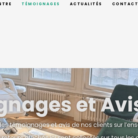
NTRE
TÉMOIGNAGES
ACTUALITÉS
CONTAC
nages et Avis
des témoignages et avis de nos clients sur l’e
 retours affichés ici sont collectés sur tous les 