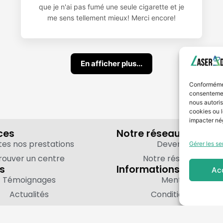
que je n'ai pas fumé une seule cigarette et je
me sens tellement mieux! Merci encore!
En afficher plus...
Conformémen
consentemen
nous autoris
cookies ou l
impacter nég
ces
Notre réseau
tes nos prestations
Devenir partenai
Gérer les se
rouver un centre
Notre réseau de fra
es
Informations légales
Ac
Témoignages
Mentions légale
Actualités
Conditions d'utilisa
Confidentialité - 