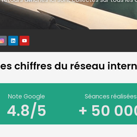
s chiffres du réseau inter
Note Google
Séances réalisées
4.8
/5
+ 
50 00