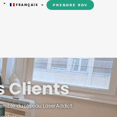
T
FRANÇAIS
PRENDRE RDV
 Clients
nsemble du réseau LaserAddict.
centres.