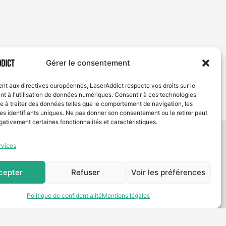
Gérer le consentement
t aux directives européennes, LaserAddict respecte vos droits sur le
t à l'utilisation de données numériques. Consentir à ces technologies
e à traiter des données telles que le comportement de navigation, les
es identifiants uniques. Ne pas donner son consentement ou le retirer peut
ativement certaines fonctionnalités et caractéristiques.
Coordonnées du siège social
re
1 Rue des Pins, 38100 Grenoble,
rvices
France
nchise
cepter
Refuser
Voir les préférences
contact@laseraddict.fr
Contactez‑nous
s
sur WhatsApp !
Notre newsletter
tion
Politique de confidentialité
Mentions légales
Abonnez-vous à notre newsletter pour
RGPD
des mises à jour exclusives.