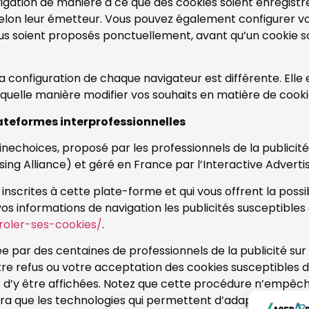
igation de manière à ce que des cookies soient enregistrés
 selon leur émetteur. Vous pouvez également configurer vo
ous soient proposés ponctuellement, avant qu’un cookie so
la configuration de chaque navigateur est différente. Elle
 quelle manière modifier vos souhaits en matière de cooki
lateformes interprofessionnelles
echoices, proposé par les professionnels de la publicité 
ng Alliance) et géré en France par l’Interactive Adverti
inscrites à cette plate-forme et qui vous offrent la possi
os informations de navigation les publicités susceptibles 
roler-ses-cookies/
.
ar des centaines de professionnels de la publicité sur 
 refus ou votre acceptation des cookies susceptibles d’êt
s d’y être affichées. Notez que cette procédure n’empêche
uera que les technologies qui permettent d’adapter des pub